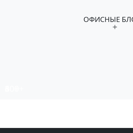
ОФИСНЫЕ БЛ
6
4
400+
30+