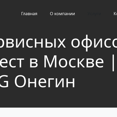
Главная
О компании
Услуги
К
рвисных офис
ест в Москве 
G Онегин