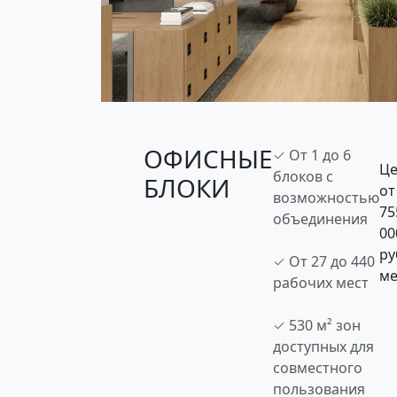
ОФИСНЫЕ
✓ От 1 до 6
Це
блоков с
БЛОКИ
от
возможностью
75
объединения
00
ру
✓ От 27 до 440
ме
рабочих мест
✓ 530 м² зон
доступных для
совместного
пользования