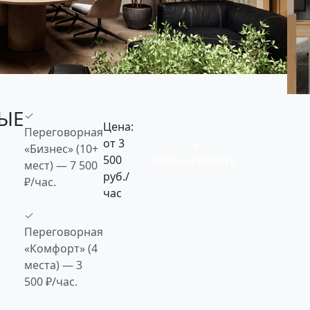
ЫЕ
✓
Цена:
Переговорная
от 3
→
«Бизнес» (10+
500
Забронировать
мест) — 7 500
руб./
₽/час.
час
✓
Переговорная
«Комфорт» (4
места) — 3
500 ₽/час.