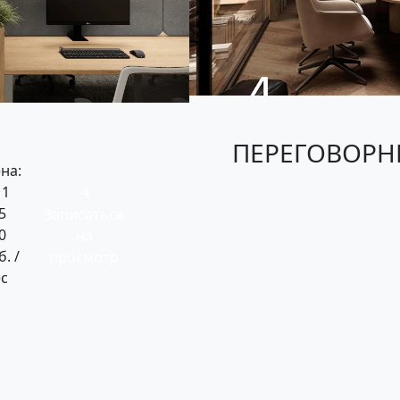
ПЕРЕГОВОРН
на:
 1
→
5
Записаться
0
на
б. /
просмотр
с